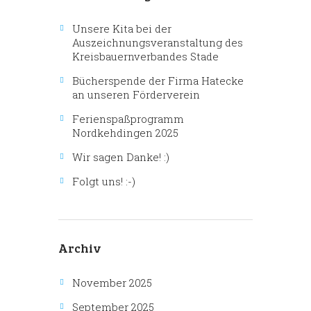
,
Unsere Kita bei der
N
Auszeichnungsveranstaltung des
a
Kreisbauernverbandes Stade
v
Bücherspende der Firma Hatecke
i
an unseren Förderverein
g
Ferienspaßprogramm
a
Nordkehdingen 2025
t
i
Wir sagen Danke! :)
o
Folgt uns! :-)
n
Archiv
November 2025
September 2025