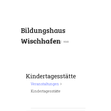
Bildungshaus
Wischhafen
Geschrieben
vor 8 Stunden
|
von
Kindertagesstätte
Veranstaltungen
Kindertagesstätte