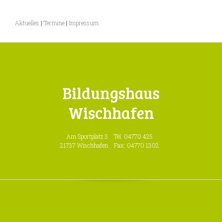
Aktuelles
|
Termine
|
Impressum
Bildungshaus
Wischhafen
Am Sportplatz 3
Tel: 04770 425
21737 Wischhafen
Fax: 04770 1302