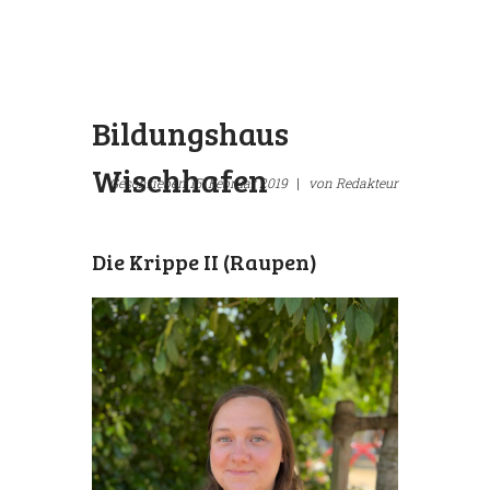
Bildungshaus
Wischhafen
Geschrieben
15. Februar 2019
|
von
Redakteur
Die Krippe II (Raupen)