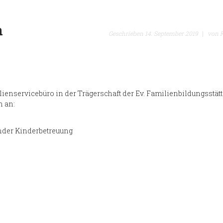
n
Geschrieben
14. September 2019
|
von
enservicebüro in der Trägerschaft der Ev. Familienbildungsstätt
n an:
ender Kinderbetreuung