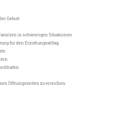
der Geburt
Familien in schwierigen Situationen
rung für den Erziehungsalltag
ets
tern
Wischhafen
sen Öffnungszeiten zu erreichen: