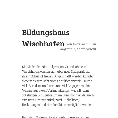
Bildungshaus
Wischhafen
Geschrieben
6. April 2019
|
von
Redakteur
|
in
Allgemein,
Förderverein
Die Kinder der Nils-Holgersson-Grundschule in
Wischhafen können sich über neue Spielgeräte auf
ihrem Schulhof freuen. Angeschafft werden konnten
diese in diesem Jahr vom Schulförderverein . Durch
viele Spendeneinnahmen und viel Engagement des
Vereins auf vielen Veranstaltungen wie z.B. beim
50jährigen Schuljubiläum im Juni, konnten dadurch
eine neue Nestschaukel, zwei Fußballtore,
Reckstangen und eine Sandkiste ermöglicht werden.
Bei tollem Sonnenschein konnten diese vor kurzem