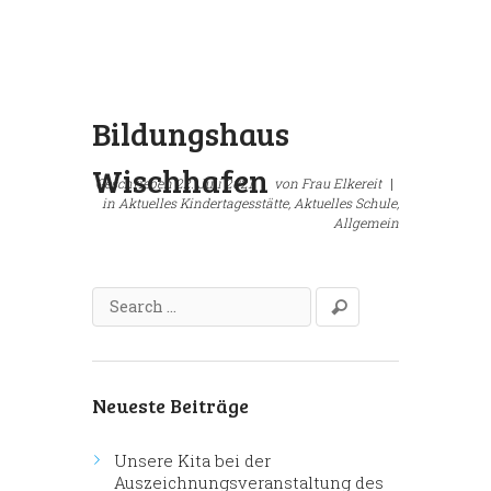
Bildungshaus
Wischhafen
Geschrieben
22. Juli 2021
|
von
Frau Elkereit
|
in
Aktuelles Kindertagesstätte,
Aktuelles Schule,
Allgemein
Neueste Beiträge
Unsere Kita bei der
Auszeichnungsveranstaltung des