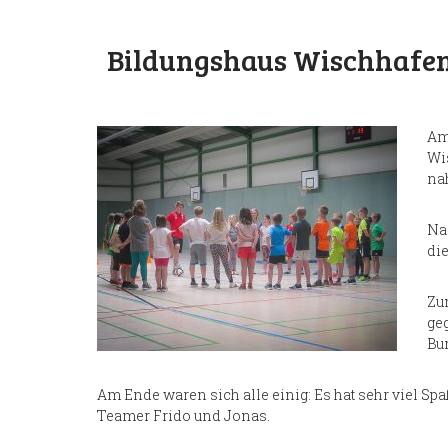
Bildungshaus Wischhafe
G
Am
Wi
na
Na
die
Zu
ge
Bu
Am Ende waren sich alle einig: Es hat sehr viel Sp
Teamer Frido und Jonas.