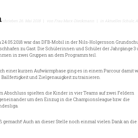
n
eschrieben
26. Mai 2018
|
von
Frau Marx-Dieckmann
|
in
Aktuelles Schule,
A
 24.05.2018 war das DFB-Mobil in der Nils-Holgersson Grundschu
schhafen zu Gast. Die Schülerinnen und Schüler der Jahrgänge 3 
hmen in zwei Gruppen an dem Programm teil.
ch einer kurzen Aufwärmphase ging es in einem Parcour damit we
 Ballfertigkeit und Zielgenauigkeit zu trainieren.
m Abschluss spielten die Kinder in vier Teams auf zwei Feldern
geneinander um den Einzug in die Championsleague bzw. die
ndesliga.
aß gemacht! Auch an dieser Stelle noch einmal vielen Dank an die